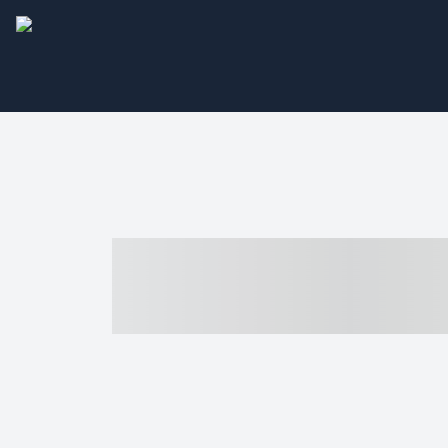
----- ----- -- -
- ------