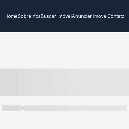
Home
Sobre nós
Buscar imóvel
Anunciar imóvel
Contato
----- ---- ---- -- ----
----- -----
----- ----- -- ------ ---- ---- -- ----- ----- ----- --- ------