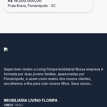
R$ 19.200.000,00
Vista Mar com Piscina, Praia Brava -
Praia Brava, Florianópolis - SC
Florianópolis
Sejam bem vindos a Living Floripa Imobiliária! Nossa empresa é
formada por duas jovens famílias, apaixonadas por
Florianópolis, e assim como muitos dos nossos clientes,
escolhemos a Ilha para criar nossos filhos. Seus sócios
possuem mais de 10 anos de experiência no mercado
imobiliário da região sul do Brasil. Após terem passado por
grandes construtoras, imobiliárias e multinacionais, optaram
IMOBILIÁRIA LIVING FLORIPA
por empreender com leveza, agilidade, transparência e
CRECI:
7810J