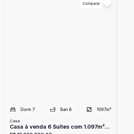
Cód:
980
Comparar
Dorm
7
Ban
8
1097
m²
Casa
Casa à venda 6 Suítes com 1.097m²,