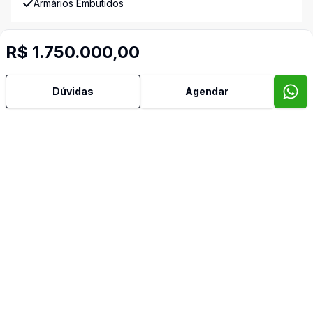
Armários Embutidos
Banheiro Social
R$ 1.750.000,00
Churrasqueira
Dúvidas
Agendar
Cozinha
Cozinha Americana
Cozinha Planejada
Dormitório com Armários
Edícula
Escritório