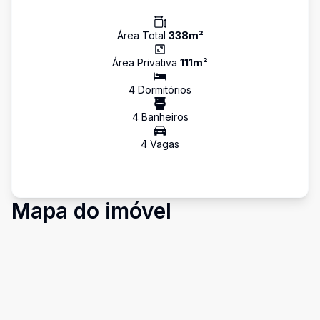
Área Total
338
m²
Área Privativa
111
m²
4
Dormitório
s
4
Banheiro
s
4
Vaga
s
Mapa do imóvel