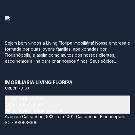
Sejam bem vindos a Living Floripa Imobiliária! Nossa empresa é
formada por duas jovens famílias, apaixonadas por
Florianópolis, e assim como muitos dos nossos clientes,
escolhemos a Ilha para criar nossos filhos. Seus sócios
possuem mais de 10 anos de experiência no mercado
imobiliário da região sul do Brasil. Após terem passado por
grandes construtoras, imobiliárias e multinacionais, optaram
IMOBILIÁRIA LIVING FLORIPA
por empreender com leveza, agilidade, transparência e
CRECI:
7810J
segurança neste momento tão importante na vida de qualquer
pessoa. Sabemos quantos detalhes e incertezas envolvem
(48) 99195-9876
este momento, por isso temos como objetivo trazer soluções
(48) 99154-8263
completas acompanhando todo processo de compra e venda
contato@imobliving.com.br
do seu imóvel. Nossa missão é estar sempre atualizado neste
Avenida Campeche, 533, Loja 1001, Campeche, Florianópolis -
mundo tão dinâmico, proporcionando aos nossos clientes de
SC - 88063-300
maneira personalizada, o melhor ativo imobiliário para sua
necessidade e economizando muito o seu tempo de busca.