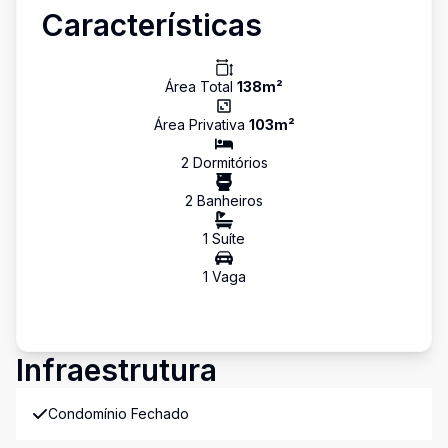
Características
Área Total
138
m²
Área Privativa
103
m²
2
Dormitório
s
2
Banheiro
s
1
Suíte
1
Vaga
Infraestrutura
Condomínio Fechado