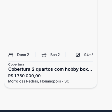
Dorm
2
Ban
2
94
m²
Cobertura
Cobertura 2 quartos com hobby box,
R$ 1.750.000,00
na praia - Morro das Pedras,
Morro das Pedras, Florianópolis - SC
Florianópolis SC