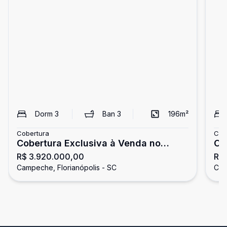
Dorm
3
Ban
3
196
m²
Cobertura
Cob
Cobertura Exclusiva à Venda no
Co
R$ 3.920.000,00
R$
Essence Life Residence, mobiliada -
Su
Campeche, Florianópolis - SC
Cam
Campeche / Florianópolis
Flo