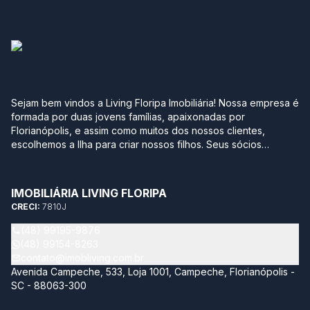
Sejam bem vindos a Living Floripa Imobiliária! Nossa empresa é
formada por duas jovens famílias, apaixonadas por
Florianópolis, e assim como muitos dos nossos clientes,
escolhemos a Ilha para criar nossos filhos. Seus sócios
possuem mais de 10 anos de experiência no mercado
imobiliário da região sul do Brasil. Após terem passado por
grandes construtoras, imobiliárias e multinacionais, optaram
IMOBILIÁRIA LIVING FLORIPA
por empreender com leveza, agilidade, transparência e
CRECI:
7810J
segurança neste momento tão importante na vida de qualquer
pessoa. Sabemos quantos detalhes e incertezas envolvem
(48) 99195-9876
este momento, por isso temos como objetivo trazer soluções
(48) 99154-8263
completas acompanhando todo processo de compra e venda
contato@imobliving.com.br
do seu imóvel. Nossa missão é estar sempre atualizado neste
Avenida Campeche, 533, Loja 1001, Campeche, Florianópolis -
mundo tão dinâmico, proporcionando aos nossos clientes de
SC - 88063-300
maneira personalizada, o melhor ativo imobiliário para sua