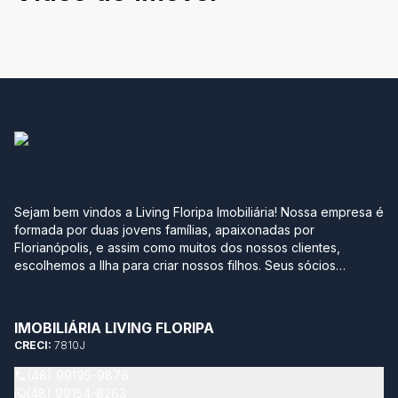
Sejam bem vindos a Living Floripa Imobiliária! Nossa empresa é
formada por duas jovens famílias, apaixonadas por
Florianópolis, e assim como muitos dos nossos clientes,
escolhemos a Ilha para criar nossos filhos. Seus sócios
possuem mais de 10 anos de experiência no mercado
imobiliário da região sul do Brasil. Após terem passado por
grandes construtoras, imobiliárias e multinacionais, optaram
IMOBILIÁRIA LIVING FLORIPA
por empreender com leveza, agilidade, transparência e
CRECI:
7810J
segurança neste momento tão importante na vida de qualquer
pessoa. Sabemos quantos detalhes e incertezas envolvem
(48) 99195-9876
este momento, por isso temos como objetivo trazer soluções
(48) 99154-8263