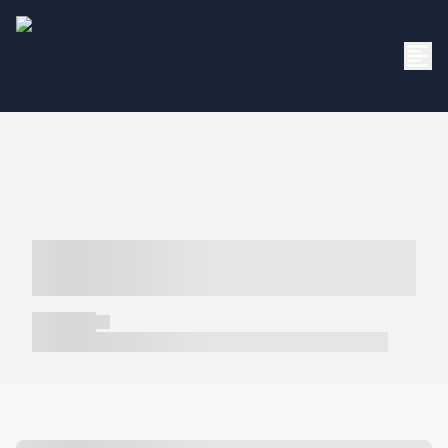
----- ----- -- ------ ---- ---- -- ----- -----
----- --- ------
----- -----
----- ----- -- ------ ---- ---- -- ----- ----- ----- --- ------