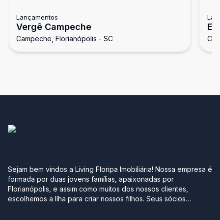
Lançamentos
Lan
Vergê Campeche
El
Campeche, Florianópolis - SC
Cam
Fl
Sejam bem vindos a Living Floripa Imobiliária! Nossa empresa é
formada por duas jovens famílias, apaixonadas por
Florianópolis, e assim como muitos dos nossos clientes,
escolhemos a Ilha para criar nossos filhos. Seus sócios
possuem mais de 10 anos de experiência no mercado
imobiliário da região sul do Brasil. Após terem passado por