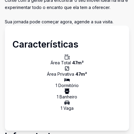
Conte com a gente para encontrar o seu imóvel ideal na Ilha e
experimentar todo o encanto que ela tem a oferecer.
Sua jornada pode começar agora, agende a sua visita.
Características
Área Total
47
m²
Área Privativa
47
m²
1
Dormitório
1
Banheiro
1
Vaga