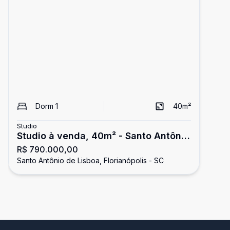
Dorm
1
40
m²
Studio
Studio à venda, 40m² - Santo Antônio
R$ 790.000,00
de Lisboa, Florianópolis, SC
Santo Antônio de Lisboa, Florianópolis - SC