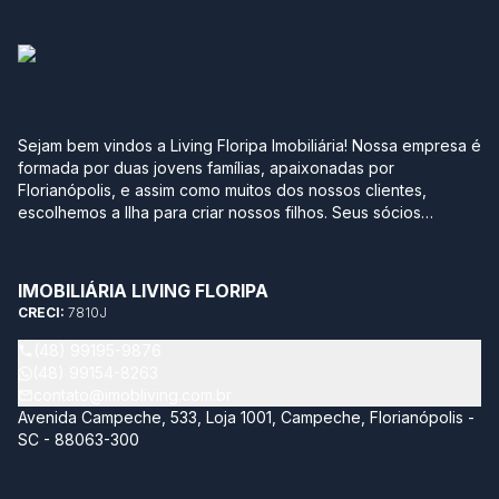
Sejam bem vindos a Living Floripa Imobiliária! Nossa empresa é
formada por duas jovens famílias, apaixonadas por
Florianópolis, e assim como muitos dos nossos clientes,
escolhemos a Ilha para criar nossos filhos. Seus sócios
possuem mais de 10 anos de experiência no mercado
imobiliário da região sul do Brasil. Após terem passado por
grandes construtoras, imobiliárias e multinacionais, optaram
IMOBILIÁRIA LIVING FLORIPA
por empreender com leveza, agilidade, transparência e
CRECI:
7810J
segurança neste momento tão importante na vida de qualquer
pessoa. Sabemos quantos detalhes e incertezas envolvem
(48) 99195-9876
este momento, por isso temos como objetivo trazer soluções
(48) 99154-8263
completas acompanhando todo processo de compra e venda
contato@imobliving.com.br
do seu imóvel. Nossa missão é estar sempre atualizado neste
Avenida Campeche, 533, Loja 1001, Campeche, Florianópolis -
mundo tão dinâmico, proporcionando aos nossos clientes de
SC - 88063-300
maneira personalizada, o melhor ativo imobiliário para sua
necessidade e economizando muito o seu tempo de busca.