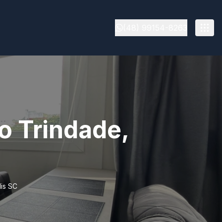
(48) 99154-8263
o Trindade,
lis SC