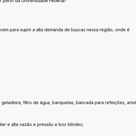
r perto da Universidade Federal?
e vem para suprir a alta demanda de buscas nessa região, onde é
 geladeira, filtro de água, banquetas, bancada para refeições, armá
ler e alta vazão e pressão e box blindex;