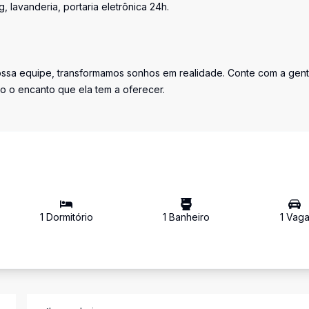
 lavanderia, portaria eletrônica 24h.
ossa equipe, transformamos sonhos em realidade. Conte com a gen
do o encanto que ela tem a oferecer.
1
Dormitório
1
Banheiro
1
Vag