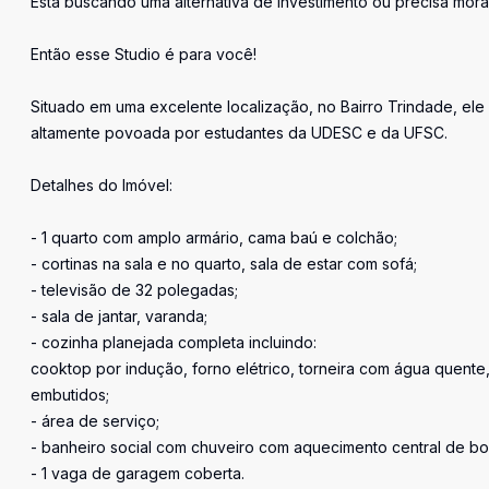
Está buscando uma alternativa de investimento ou precisa mora
Então esse Studio é para você!
Situado em uma excelente localização, no Bairro Trindade, el
altamente povoada por estudantes da UDESC e da UFSC.
Detalhes do Imóvel:
- 1 quarto com amplo armário, cama baú e colchão;
- cortinas na sala e no quarto, sala de estar com sofá;
- televisão de 32 polegadas;
- sala de jantar, varanda;
- cozinha planejada completa incluindo:
cooktop por indução, forno elétrico, torneira com água quente,
embutidos;
- área de serviço;
- banheiro social com chuveiro com aquecimento central de boi
- 1 vaga de garagem coberta.