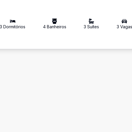
3
Dormitório
s
4
Banheiro
s
3
Suíte
s
3
Vaga