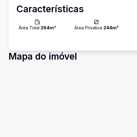
Características
Área Total
264
m²
Área Privativa
244
m²
Mapa do imóvel