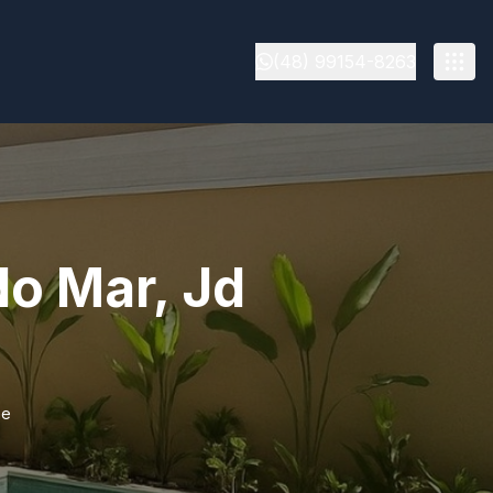
(48) 99154-8263
do Mar, Jd
he