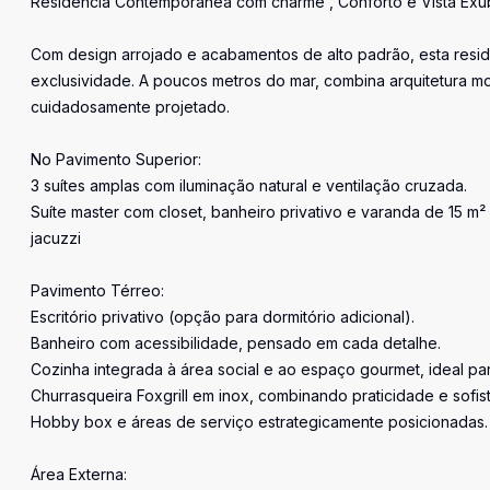
Residência Contemporânea com charme , Conforto e Vista Exu
Com design arrojado e acabamentos de alto padrão, esta residê
exclusividade. A poucos metros do mar, combina arquitetura m
cuidadosamente projetado.
No Pavimento Superior:
3 suítes amplas com iluminação natural e ventilação cruzada.
Suíte master com closet, banheiro privativo e varanda de 15 m² 
jacuzzi
Pavimento Térreo:
Escritório privativo (opção para dormitório adicional).
Banheiro com acessibilidade, pensado em cada detalhe.
Cozinha integrada à área social e ao espaço gourmet, ideal par
Churrasqueira Foxgrill em inox, combinando praticidade e sofis
Hobby box e áreas de serviço estrategicamente posicionadas.
Área Externa: