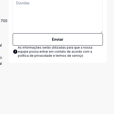
s 700
Enviar
al
As informações serão utilizadas para que a nossa
equipe possa entrar em contato de acordo com a
política de privacidade e termos de serviço
o.
al