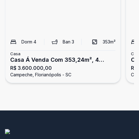
Dorm
4
Ban
3
353
m²
Casa
Cas
Casa Á Venda Com 353,24m², 4
Ca
R$ 3.600.000,00
R$
Quartos, Financiável, Campeche -
50
Campeche, Florianópolis - SC
Cam
Florianópolis
no
SC