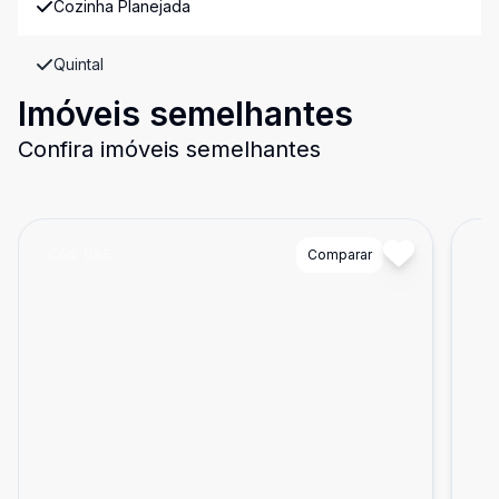
Cozinha Planejada
Quintal
Imóveis semelhantes
Confira imóveis semelhantes
Cód:
1185
Comparar
Có