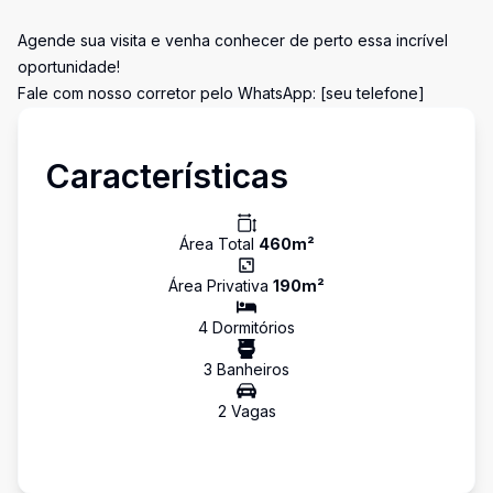
Agende sua visita e venha conhecer de perto essa incrível
oportunidade!
Fale com nosso corretor pelo WhatsApp: [seu telefone]
Características
Área Total
460
m²
Área Privativa
190
m²
4
Dormitório
s
3
Banheiro
s
2
Vaga
s