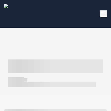
----- ----- -- ------ ---- ---- -- ----- -----
----- --- ------
----- -----
----- ----- -- ------ ---- ---- -- ----- ----- ----- --- ------