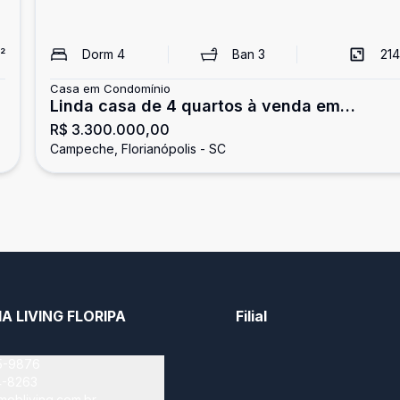
²
Dorm
4
Ban
3
214
Casa em Condomínio
Linda casa de 4 quartos à venda em
R$ 3.300.000,00
condomínio fechado no Campeche -
Campeche, Florianópolis - SC
Florianópolis SC
IA LIVING FLORIPA
Filial
5-9876
4-8263
mobliving.com.br