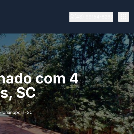
(48) 99154-8263
chado com 4
s, SC
lorianópolis, SC