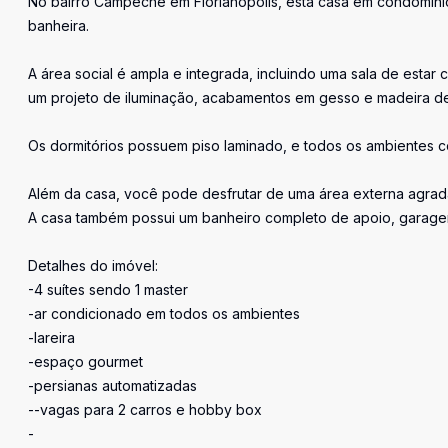
No bairro Campeche em Florianópolis, esta casa em condomínio 
banheira.
A área social é ampla e integrada, incluindo uma sala de estar 
um projeto de iluminação, acabamentos em gesso e madeira de
Os dormitórios possuem piso laminado, e todos os ambientes c
Além da casa, você pode desfrutar de uma área externa agradá
A casa também possui um banheiro completo de apoio, garage
Detalhes do imóvel:
-4 suítes sendo 1 master
-ar condicionado em todos os ambientes
-lareira
-espaço gourmet
-persianas automatizadas
--vagas para 2 carros e hobby box
-