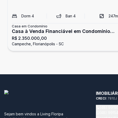
Dorm
4
Ban
4
247
m
Casa em Condomínio
Casa à Venda Financiável em Condomínio
R$ 2.350.000,00
Fechado no Campeche - Florianópolis SC
Campeche, Florianópolis - SC
IMOBILIÁR
CRECI:
7810J
(48) 9919
(48) 9915
Sejam bem vindos a Living Floripa
contato@i