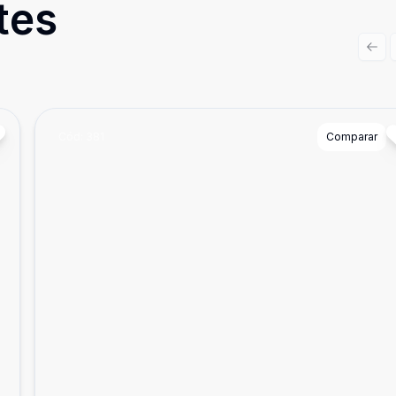
tes
Prev
Cód:
381
Comparar