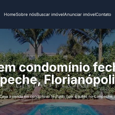
Home
Sobre nós
Buscar imóvel
Anunciar imóvel
Contato
 em condomínio fe
peche, Florianópoli
Casa à venda em condomínio fechado com 4 suítes no Campeche, F