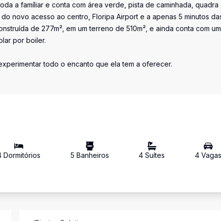
toda a famíliar e conta com área verde, pista de caminhada, quadra
o do novo acesso ao centro, Floripa Airport e a apenas 5 minutos da
construída de 277m², em um terreno de 510m², e ainda conta com u
ar por boiler.
 experimentar todo o encanto que ela tem a oferecer.
4
Dormitório
s
5
Banheiro
s
4
Suíte
s
4
Vaga