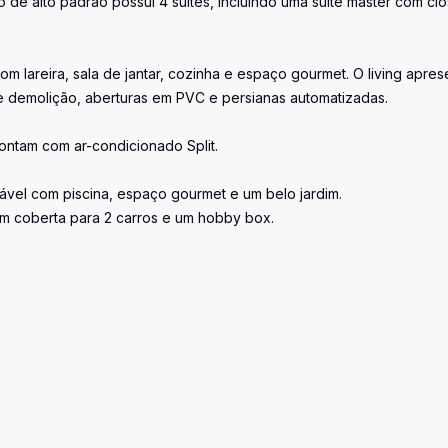
de alto padrão possui 4 suítes, incluindo uma suíte master com clo
com lareira, sala de jantar, cozinha e espaço gourmet. O living apres
 demolição, aberturas em PVC e persianas automatizadas.
ontam com ar-condicionado Split.
vel com piscina, espaço gourmet e um belo jardim.
m coberta para 2 carros e um hobby box.