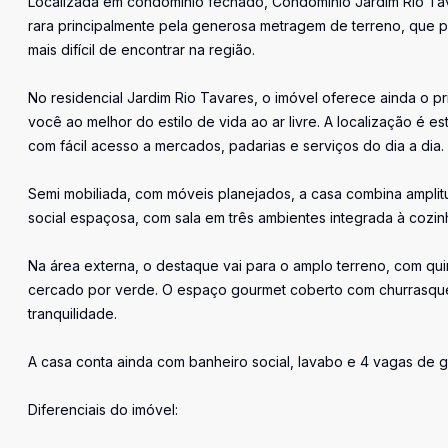
Localizada em condomínio fechado, Condomínio Jardim Rio Ta
rara principalmente pela generosa metragem de terreno, que p
mais difícil de encontrar na região.
No residencial Jardim Rio Tavares, o imóvel oferece ainda o pri
você ao melhor do estilo de vida ao ar livre. A localização é es
com fácil acesso a mercados, padarias e serviços do dia a dia.
Semi mobiliada, com móveis planejados, a casa combina amplitu
social espaçosa, com sala em três ambientes integrada à cozinh
Na área externa, o destaque vai para o amplo terreno, com quin
cercado por verde. O espaço gourmet coberto com churrasquei
tranquilidade.
A casa conta ainda com banheiro social, lavabo e 4 vagas de 
Diferenciais do imóvel: