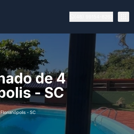
(48) 99154-8263
hado de 4
polis - SC
Florianópolis - SC