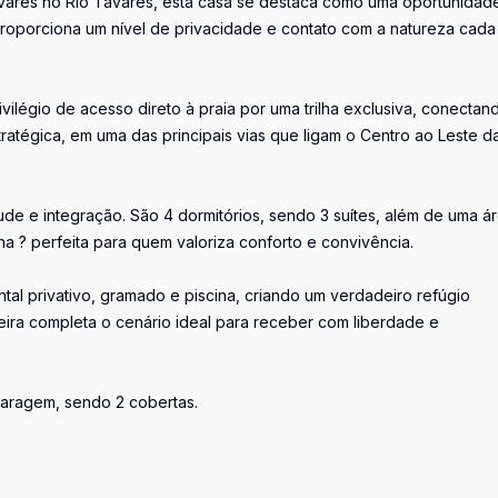
vares no Rio Tavares, esta casa se destaca como uma oportunidad
roporciona um nível de privacidade e contato com a natureza cada
vilégio de acesso direto à praia por uma trilha exclusiva, conectan
tratégica, em uma das principais vias que ligam o Centro ao Leste da
de e integração. São 4 dormitórios, sendo 3 suítes, além de uma á
a ? perfeita para quem valoriza conforto e convivência.
tal privativo, gramado e piscina, criando um verdadeiro refúgio
ra completa o cenário ideal para receber com liberdade e
garagem, sendo 2 cobertas.