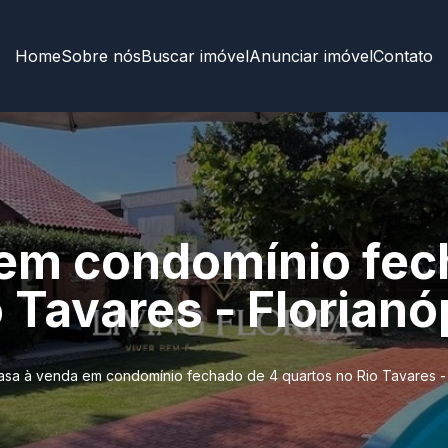
Home
Sobre nós
Buscar imóvel
Anunciar imóvel
Contato
em condomínio fec
 Tavares - Florianó
asa à venda em condomínio fechado de 4 quartos no Rio Tavares - 