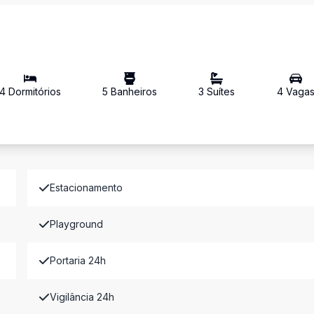
4
Dormitório
s
5
Banheiro
s
3
Suíte
s
4
Vaga
Estacionamento
Playground
Portaria 24h
Vigilância 24h