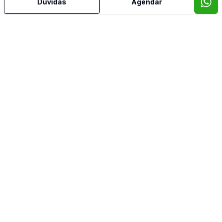
Dúvidas
Agendar
Mais informações
Aceita Pet
Água Quente
Ar Condicionado
Área de Serviço
Armários Embutidos