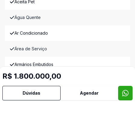
Aceita Pet
Água Quente
Ar Condicionado
Área de Serviço
Armários Embutidos
R$ 1.800.000,00
Banheiro Social
Dúvidas
Agendar
Cozinha Planejada
Quintal
Sacada