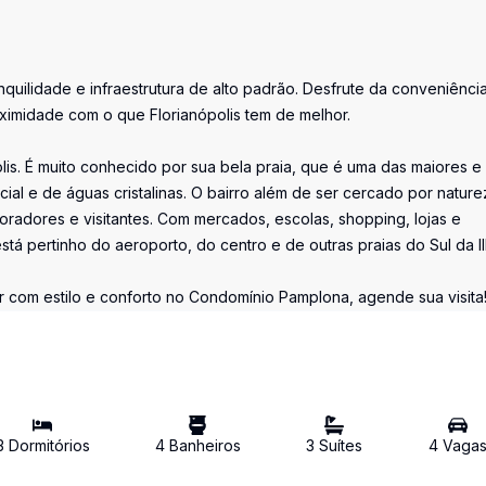
uilidade e infraestrutura de alto padrão. Desfrute da conveniênci
ximidade com o que Florianópolis tem de melhor.
lis. É muito conhecido por sua bela praia, que é uma das maiores e
ial e de águas cristalinas. O bairro além de ser cercado por nature
radores e visitantes. Com mercados, escolas, shopping, lojas e
 está pertinho do aeroporto, do centro e de outras praias do Sul da Il
 com estilo e conforto no Condomínio Pamplona, agende sua visita
3
Dormitório
s
4
Banheiro
s
3
Suíte
s
4
Vaga