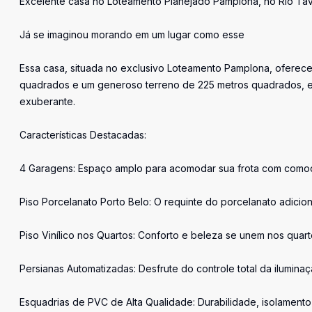
Excelente casa no Loteamento Planejado Pamplona, no Rio Tav
Já se imaginou morando em um lugar como esse
Essa casa, situada no exclusivo Loteamento Pamplona, oferece
quadrados e um generoso terreno de 225 metros quadrados, es
exuberante.
Características Destacadas:
4 Garagens: Espaço amplo para acomodar sua frota com como
Piso Porcelanato Porto Belo: O requinte do porcelanato adici
Piso Vinílico nos Quartos: Conforto e beleza se unem nos qua
Persianas Automatizadas: Desfrute do controle total da ilumin
Esquadrias de PVC de Alta Qualidade: Durabilidade, isolamento