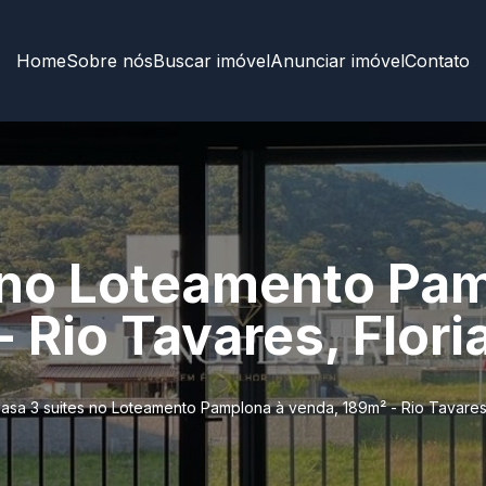
Home
Sobre nós
Buscar imóvel
Anunciar imóvel
Contato
 no Loteamento Pa
 Rio Tavares, Flori
asa 3 suites no Loteamento Pamplona à venda, 189m² - Rio Tavares,