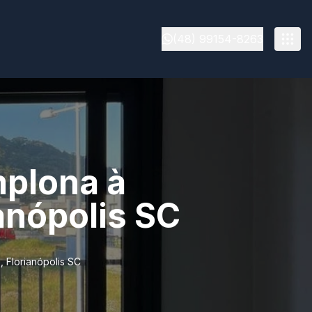
(48) 99154-8263
mplona à
anópolis SC
 Florianópolis SC