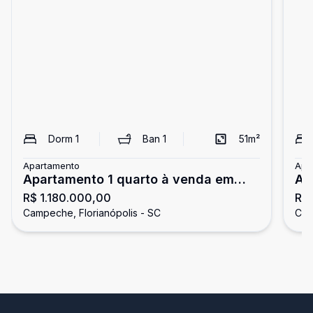
Dorm
1
Ban
1
51
m²
Apartamento
Apa
Apartamento 1 quarto à venda em
Ap
R$ 1.180.000,00
R$ 
Condomínio Club - Campeche,
Campeche, Florianópolis - SC
Cam
Florianópolis SC