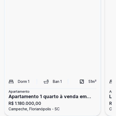
Dorm
1
Ban
1
51
m²
Apartamento
Apa
Apartamento 1 quarto à venda em
Lo
R$ 1.180.000,00
R$
Condomínio Club - Campeche,
Ca
Campeche, Florianópolis - SC
Cam
Florianópolis SC