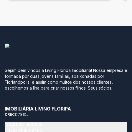
Sejam bem vindos a Living Floripa Imobiliária! Nossa empresa é
formada por duas jovens famílias, apaixonadas por
Florianópolis, e assim como muitos dos nossos clientes,
escolhemos a Ilha para criar nossos filhos. Seus sócios
possuem mais de 10 anos de experiência no mercado
imobiliário da região sul do Brasil. Após terem passado por
grandes construtoras, imobiliárias e multinacionais, optaram
IMOBILIÁRIA LIVING FLORIPA
por empreender com leveza, agilidade, transparência e
CRECI:
7810J
segurança neste momento tão importante na vida de qualquer
pessoa. Sabemos quantos detalhes e incertezas envolvem
(48) 99195-9876
este momento, por isso temos como objetivo trazer soluções
(48) 99154-8263