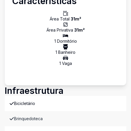
Características
Área Total
31
m²
Área Privativa
31
m²
1
Dormitório
1
Banheiro
1
Vaga
Infraestrutura
Bicicletário
Brinquedoteca