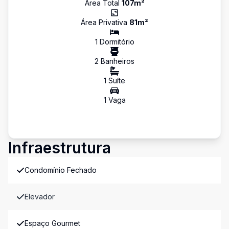
Área Total
107
m²
Área Privativa
81
m²
1
Dormitório
2
Banheiro
s
1
Suíte
1
Vaga
Infraestrutura
Condomínio Fechado
Elevador
Espaço Gourmet