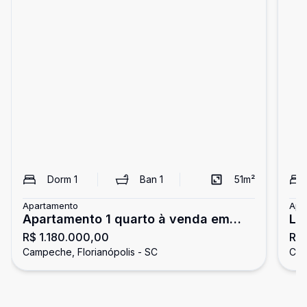
Dorm
1
Ban
1
51
m²
Apartamento
Apa
Apartamento 1 quarto à venda em
Lo
R$ 1.180.000,00
R$
Condomínio Club - Campeche,
Ca
Campeche, Florianópolis - SC
Cam
Florianópolis SC