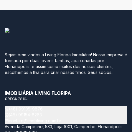
Sejam bem vindos a Living Floripa Imobiliária! Nossa empresa é
formada por duas jovens famílias, apaixonadas por
Florianópolis, e assim como muitos dos nossos clientes,
escolhemos a Ilha para criar nossos filhos. Seus sócios
possuem mais de 10 anos de experiência no mercado
imobiliário da região sul do Brasil. Após terem passado por
grandes construtoras, imobiliárias e multinacionais, optaram
IMOBILIÁRIA LIVING FLORIPA
por empreender com leveza, agilidade, transparência e
CRECI:
7810J
segurança neste momento tão importante na vida de qualquer
pessoa. Sabemos quantos detalhes e incertezas envolvem
(48) 99195-9876
este momento, por isso temos como objetivo trazer soluções
(48) 99154-8263
completas acompanhando todo processo de compra e venda
contato@imobliving.com.br
do seu imóvel. Nossa missão é estar sempre atualizado neste
Avenida Campeche, 533, Loja 1001, Campeche, Florianópolis -
mundo tão dinâmico, proporcionando aos nossos clientes de