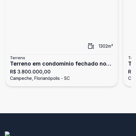
1302
m²
Terreno
Ter
Terreno em condomínio fechado no
Te
R$ 3.800.000,00
R$
Campeche - 1.302m² de uso privativo
praia, à ven
Campeche, Florianópolis - SC
Cam
Fl