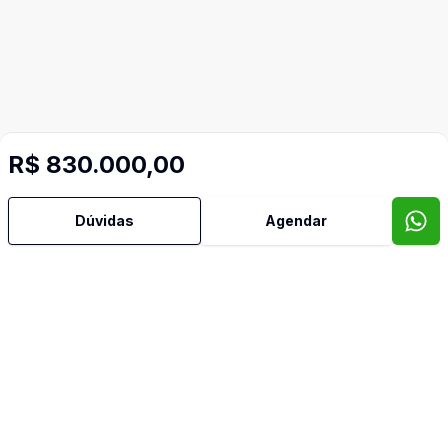
R$ 830.000,00
Dúvidas
Agendar
Imóveis semelhantes
Confira imóveis semelhantes
Cód:
878
Comparar
Có