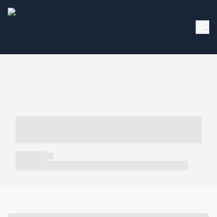
----- ----- -- ------ ---- ---- -- ----- -----
----- --- ------
----- -----
----- ----- -- ------ ---- ---- -- ----- ----- ----- --- ------