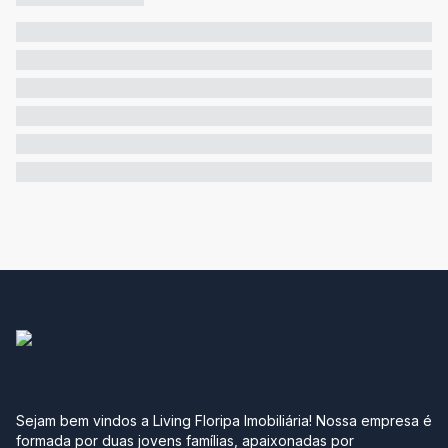
Sejam bem vindos a Living Floripa Imobiliária! Nossa empresa é
formada por duas jovens famílias, apaixonadas por